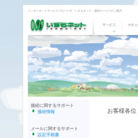
インターネットサービスプロバイダ「いずもネット」接続サービスのご案内
い
サ
ず
ー
も
ビ
ネ
ス
ッ
ト
接続に関するサポート
お客様各位
接続情報
メールに関するサポート
設定手順書