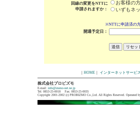
お客様の
回線の変更をNTTに
申請されますか：
いずもネ
※NTTに申請済の
開通予定日：
｜
HOME
｜
インターネットサービ
株式会社プロビズモ
E-mail:
info@izumo-net.ne.jp
Tel: 0853-25-0018 Fax: 0853-25-0035
Copyright 2001-2002 (c) PROBIZMO Co.,Ltd. All Rights Reserved. Operated 