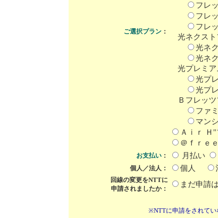
フレッ
フレッ
フレッ
ご選択プラン
：
光ネクスト
光ネ
光ネ
光プレミア
光プ
光プ
Ｂフレッツ
ファ
マン
Ａｉｒ Ｈ
＠ｆｒｅ
月払い
お支払い
：
個人
個人／法人：
回線の変更をNTTに
まだ申請
申請されましたか：
※NTTに申請をされて